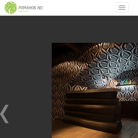
Навигац
4
из
7
КЛУБ / NIGHT CLUB
23.07.2010