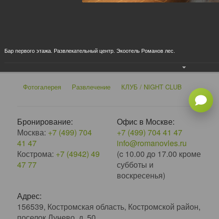
×
‹
›
Бар первого этажа. Развлекательный центр. Экоотель Романов лес.
Фотогалерея
Развлечение
КЛУБ / NIGHT CLUB
Бронирование:
Офис в Москве:
Москва:
+7 (499) 704
+7 (499) 704 41 47
41 47
info@romanovles.ru
Кострома:
+7 (4942) 49
(c 10.00 до 17.00 кроме
47 77
субботы и
воскресенья)
Адрес:
156539, Костромская область, Костромской район,
поселок Лунево, д. 50.