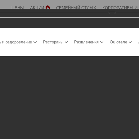
ЦЕНЫ
АКЦИИ
СЕМЕЙНЫЙ ОТДЫХ
КОРПОРАТИВЫ И
 и оздоровление
Рестораны
Развлечения
Об отеле