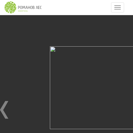
Навигац
14
из
16
КОТТЕДЖ ФЕМЕЛИ ПОИНТ
11.12.2021
Если вы желаете подарить своей семье чистый лесной
отдых в тени вековых деревьев вблизи Волги, то
лучший вариант - это Коттедж категории «Фемели
поинт». Кухня имеющая выход на веранду, где близость
с еловым лесом можно ощутить, просто протянув руку.
По утрам солнечные лучи пробиваются сквозь кроны
сосен, оставляя солнечные зайчики кувыркаться в
открытой BBQ-зоне, – все это создает неповторимые
ощущения единения с природой в атмосфере уютного
деревянного коттеджа, для вас и ваших близких.