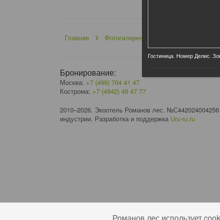
Главная
Фотогалерея
Проживание
НО
Гостиница. Номер Делис. Зо
Бронирование:
Москва:
+7 (499) 704 41 47
Кострома:
+7 (4942) 49 47 77
2010–2026. Экоотель Романов лес. №С442024004256
индустрии. Разработка и поддержка
Uru-ru.ru
Романов лес использует coo