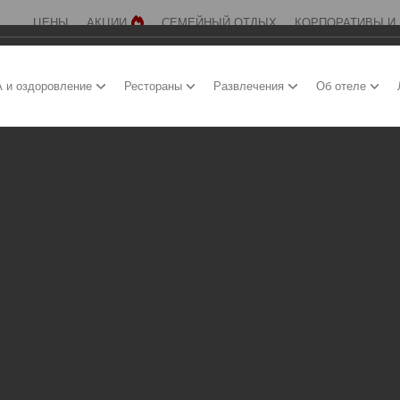
ЦЕНЫ
АКЦИИ
СЕМЕЙНЫЙ ОТДЫХ
КОРПОРАТИВЫ И
 и оздоровление
Рестораны
Развлечения
Об отеле