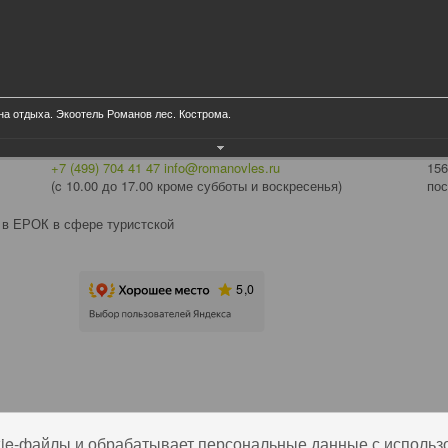
МЕР ДЕЛИС
на отдыха. Экоотель Романов лес. Кострома.
Офис в Москве:
Ад
+7 (499) 704 41 47
info@romanovles.ru
156
(c 10.00 до 17.00 кроме субботы и воскресенья)
пос
 в ЕРОК в сфере туристской
kie-файлы и обрабатывает персональные данные с использ