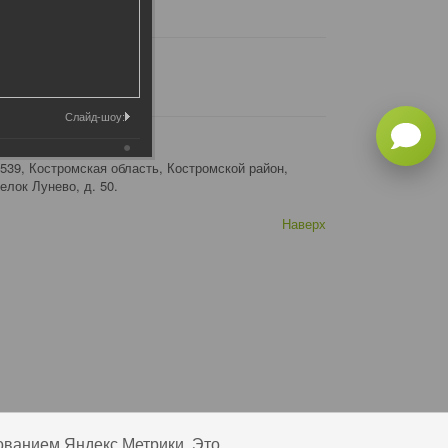
Слайд-шоу:
рес:
539, Костромская область, Костромской район,
елок Лунево, д. 50.
Наверх
ованием Яндекс Метрики. Это