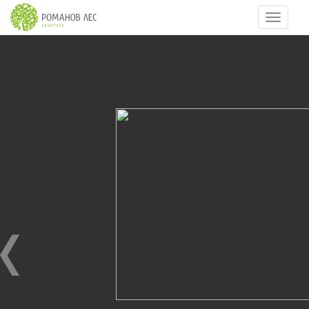
Навигац
8
из
18
ДЕТЯМ
25.07.2010