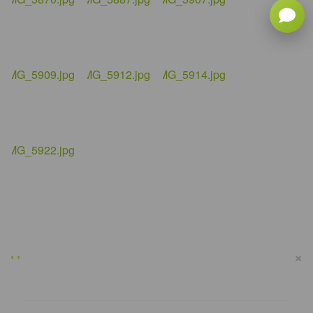
×
‹
›