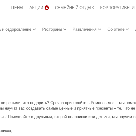
ЦЕНЫ
АКЦИИ
СЕМЕЙНЫЙ ОТДЫХ
КОРПОРАТИВЫ И
 и оздоровление
Рестораны
Развлечения
Об отеле
 не решили, что подарить? Срочно приезжайте в Романов лес – мы помо
ы научат вас создавать самые ценные и приятные презенты – те, что не 
евиз! Приезжайте с друзьями, второй половинки или детьми, мы научим в
хниках,