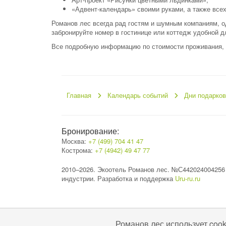
«Адвент-календарь» своими руками, а также все
Романов лес всегда рад гостям и шумным компаниям, од
забронируйте номер в гостинице или коттедж удобной дл
Все подробную информацию по стоимости проживания, 
Главная
Календарь событий
Дни подарко
Бронирование:
Москва:
+7 (499) 704 41 47
Кострома:
+7 (4942) 49 47 77
2010–2026. Экоотель Романов лес. №С442024004256
индустрии. Разработка и поддержка
Uru-ru.ru
Романов лес использует coo