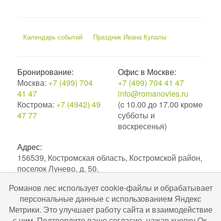
Календарь событий
Праздник Ивана Купалы
Бронирование:
Офис в Москве:
Москва:
+7 (499) 704
+7 (499) 704 41 47
41 47
info@romanovles.ru
Кострома:
+7 (4942) 49
(c 10.00 до 17.00 кроме
47 77
субботы и
воскресенья)
Адрес:
156539, Костромская область, Костромской район,
поселок Лунево, д. 50.
Романов лес использует cookie-файлы и обрабатывает
2010–2026. Экоотель Романов лес.
персональные данные с использованием Яндекс
№С442024004256 в ЕРОК в сфере туристской
Метрики. Это улучшает работу сайта и взаимодействие
индустрии. Разработка и поддержка
Uru-ru.ru
с ним. Подтвердите ваше согласие, нажав кнопку Ок.