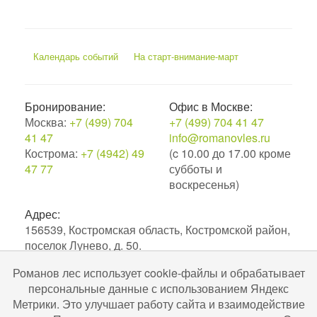
Календарь событий
На старт-внимание-март
Бронирование:
Офис в Москве:
Москва:
+7 (499) 704
+7 (499) 704 41 47
41 47
info@romanovles.ru
Кострома:
+7 (4942) 49
(c 10.00 до 17.00 кроме
47 77
субботы и
воскресенья)
Адрес:
156539, Костромская область, Костромской район,
поселок Лунево, д. 50.
Романов лес использует cookie-файлы и обрабатывает
2010–2026. Экоотель Романов лес.
персональные данные с использованием Яндекс
№С442024004256 в ЕРОК в сфере туристской
Метрики. Это улучшает работу сайта и взаимодействие
индустрии. Разработка и поддержка
Uru-ru.ru