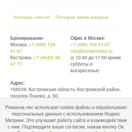
Календарь событий
Последние зимние выходные
Бронирование:
Офис в Москве:
Москва:
+7 (499) 704
+7 (499) 704 41 47
41 47
info@romanovles.ru
Кострома:
+7 (4942) 49
(c 10.00 до 17.00 кроме
47 77
субботы и
воскресенья)
Адрес:
156539, Костромская область, Костромской район,
поселок Лунево, д. 50.
Романов лес использует cookie-файлы и обрабатывает
2010–2026. Экоотель Романов лес.
персональные данные с использованием Яндекс
№С442024004256 в ЕРОК в сфере туристской
Метрики. Это улучшает работу сайта и взаимодействие
индустрии. Разработка и поддержка
Uru-ru.ru
с ним. Подтвердите ваше согласие, нажав кнопку Ок.