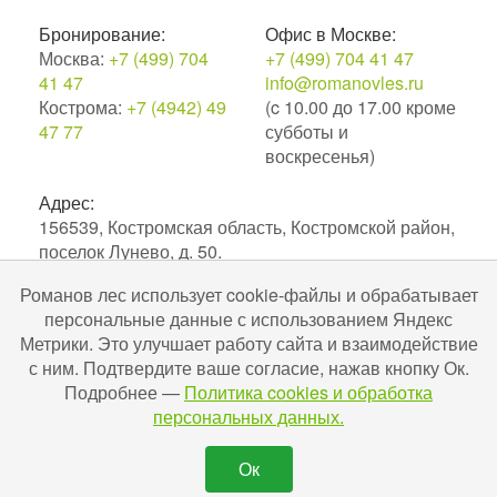
Бронирование:
Офис в Москве:
Москва:
+7 (499) 704
+7 (499) 704 41 47
41 47
info@romanovles.ru
Кострома:
+7 (4942) 49
(c 10.00 до 17.00 кроме
47 77
субботы и
воскресенья)
Адрес:
156539, Костромская область, Костромской район,
поселок Лунево, д. 50.
Романов лес использует cookie-файлы и обрабатывает
2010–2026. Экоотель Романов лес.
персональные данные с использованием Яндекс
№С442024004256 в ЕРОК в сфере туристской
Метрики. Это улучшает работу сайта и взаимодействие
индустрии. Разработка и поддержка
Uru-ru.ru
с ним. Подтвердите ваше согласие, нажав кнопку Ок.
Подробнее —
Политика cookies и обработка
персональных данных.
Ок