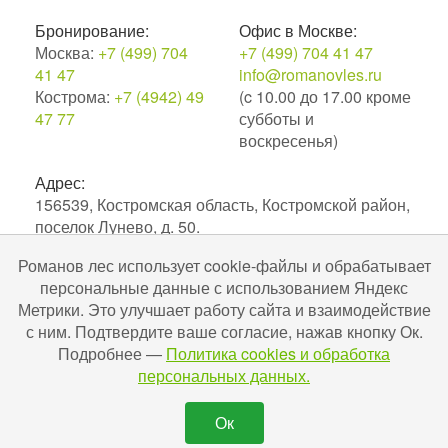
Бронирование:
Офис в Москве:
Москва:
+7 (499) 704
+7 (499) 704 41 47
41 47
info@romanovles.ru
Кострома:
+7 (4942) 49
(c 10.00 до 17.00 кроме
47 77
субботы и
воскресенья)
Адрес:
156539, Костромская область, Костромской район,
поселок Лунево, д. 50.
Романов лес использует cookie-файлы и обрабатывает
2010–2026. Экоотель Романов лес.
персональные данные с использованием Яндекс
№С442024004256 в ЕРОК в сфере туристской
Метрики. Это улучшает работу сайта и взаимодействие
индустрии. Разработка и поддержка
Uru-ru.ru
с ним. Подтвердите ваше согласие, нажав кнопку Ок.
Подробнее —
Политика cookies и обработка
персональных данных.
Ок