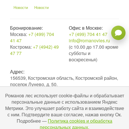
Новости
Новости
Бронирование:
Офис в Москве:
Москва:
+7 (499) 704
+7 (499) 704 41 47
41 47
info@romanovles.ru
Кострома:
+7 (4942) 49
(c 10.00 до 17.00 кроме
47 77
субботы и
воскресенья)
Адрес:
156539, Костромская область, Костромской район,
поселок Лунево, д. 50.
Романов лес использует cookie-файлы и обрабатывает
2010–2026. Экоотель Романов лес.
персональные данные с использованием Яндекс
№С442024004256 в ЕРОК в сфере туристской
Метрики. Это улучшает работу сайта и взаимодействие
индустрии. Разработка и поддержка
Uru-ru.ru
с ним. Подтвердите ваше согласие, нажав кнопку Ок.
Подробнее —
Политика cookies и обработка
персональных данных.