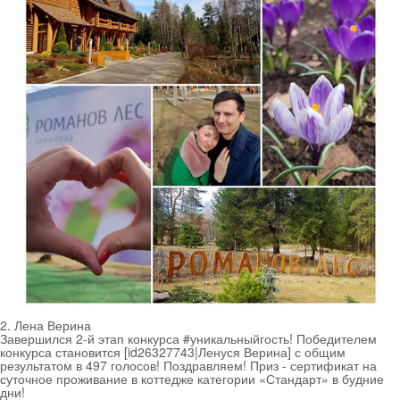
2. Лена Верина
Завершился 2-й этап конкурса #уникальныйгость! Победителем
конкурса становится [id26327743|Ленуся Верина] с общим
результатом в 497 голосов! Поздравляем! Приз - сертификат на
суточное проживание в коттедже категории «Стандарт» в будние
дни!