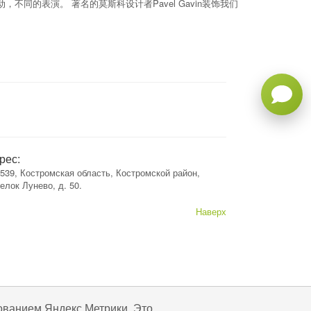
同的表演。 著名的莫斯科设计者Pavel Gavin装饰我们
рес:
539, Костромская область, Костромской район,
елок Лунево, д. 50.
Наверх
ованием Яндекс Метрики. Это