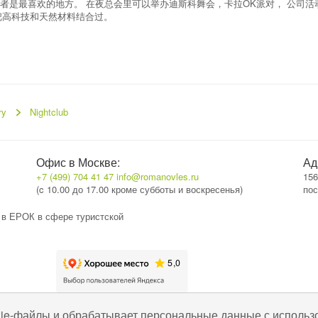
是最喜欢的地方。 在夜总会里可以举办迪斯科舞会，卡拉OK派对， 公司活动，不
他把高科技和天然材料结合过。
ry
Nightclub
Офис в Москве:
Ад
+7 (499) 704 41 47
info@romanovles.ru
156
(c 10.00 до 17.00 кроме субботы и воскресенья)
пос
 в ЕРОК в сфере туристской
kie-файлы и обрабатывает персональные данные с использ