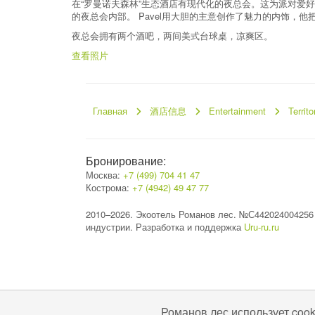
在“罗曼诺夫森林”生态酒店有现代化的夜总会。这为派对爱好者
的夜总会内部。 Pavel用大胆的主意创作了魅力的内饰，
夜总会拥有两个酒吧，两间美式台球桌，凉爽区。
查看照片
Главная
酒店信息
Entertainment
Territo
Бронирование:
Москва:
+7 (499) 704 41 47
Кострома:
+7 (4942) 49 47 77
2010–2026. Экоотель Романов лес. №С442024004256
индустрии. Разработка и поддержка
Uru-ru.ru
Романов лес использует coo