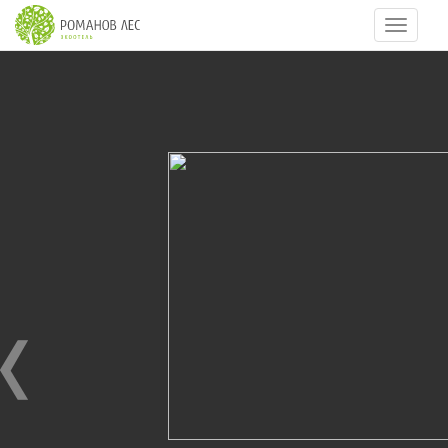
Навигац
3
из
38
Гала-ужин К. Ивлева. 20.06.2015
29.06.2015