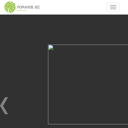
Навигац
14
из
40
Каток. Открываем сезон.
03.12.2016
Открываем каток.