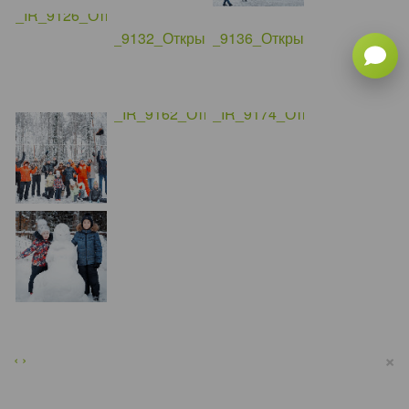
×
‹
›